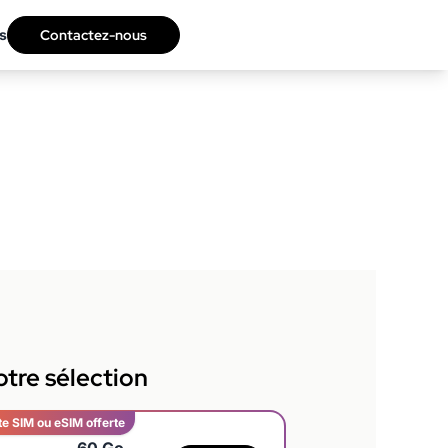
s
Contactez-nous
tre sélection
te SIM ou eSIM offerte