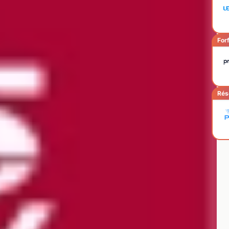
Forf
Rés