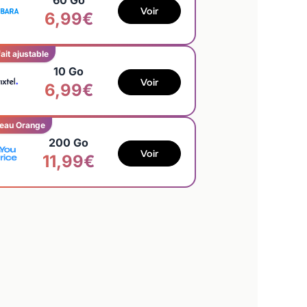
60 Go
Voir
6,99€
ait ajustable
10 Go
Voir
6,99€
eau Orange
200 Go
Voir
11,99€