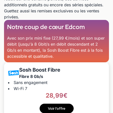
additionnels gratuits ou encore des séries spéciales.
Guettez aussi les remises exclusives ou les ventes
privées.
Notre coup de cœur Edcom
Avec son prix mini fixe (27,99 €/mois) et son super
débit (jusqu'à 8 Gbit/s en débit descendant et 2
Gb/s en montant), la Sosh Boost Fibre est à la fois
accessible et qualitative.
Sosh Boost Fibre
Fibre 8 Gb/s
Sans engagement
Wi-Fi 7
28,99€
Voir l'offre