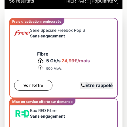
56 résultats
TRIER PAR :
Frais d'activation remboursés
Série Spéciale Freebox Pop S
Sans engagement
Fibre
5 Gb/s
24,99€/mois
900 Mb/s
Être rappelé
Voir l'offre
Mise en service offerte sur demande
Box RED Fibre
Sans engagement