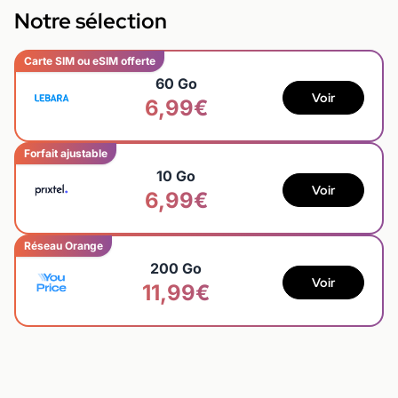
Notre sélection
Carte SIM ou eSIM offerte
60 Go
Voir
6,99€
Forfait ajustable
10 Go
Voir
6,99€
Réseau Orange
200 Go
Voir
11,99€