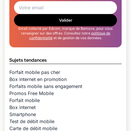
Valider
Email collecté par Edcom, marque de Bemove, pour vous
renseigner sur des offres. Consultez notre
politique de
confidentialité
et de gestion de vos données.
Sujets tendances
Forfait mobile pas cher
Box internet en promotion
Forfaits mobile sans engagement
Promos Free Mobile
Forfait mobile
Box internet
Smartphone
Test de débit mobile
Carte de débit mobile