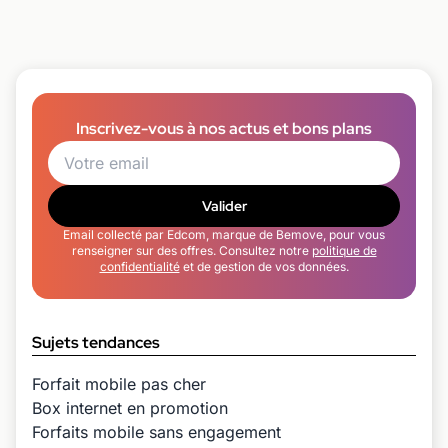
Inscrivez-vous à nos actus et bons plans
Valider
Email collecté par Edcom, marque de Bemove, pour vous
renseigner sur des offres. Consultez notre
politique de
confidentialité
et de gestion de vos données.
Sujets tendances
Forfait mobile pas cher
Box internet en promotion
Forfaits mobile sans engagement