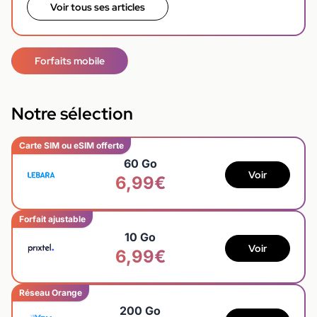
Voir tous ses articles
Forfaits mobile
Notre sélection
Carte SIM ou eSIM offerte
60 Go
Voir
6,99€
Forfait ajustable
10 Go
Voir
6,99€
Réseau Orange
200 Go