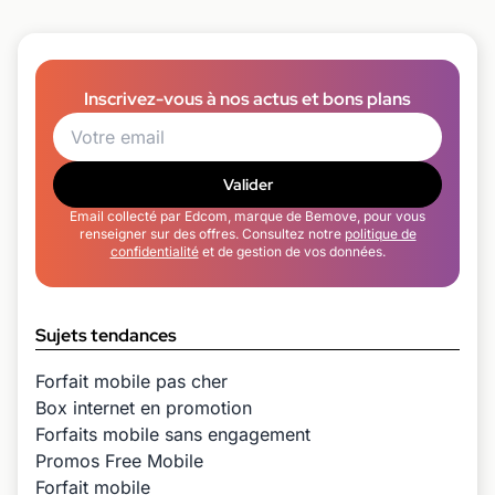
Inscrivez-vous à nos actus et bons plans
Valider
Email collecté par Edcom, marque de Bemove, pour vous
renseigner sur des offres. Consultez notre
politique de
confidentialité
et de gestion de vos données.
Sujets tendances
Forfait mobile pas cher
Box internet en promotion
Forfaits mobile sans engagement
Promos Free Mobile
Forfait mobile