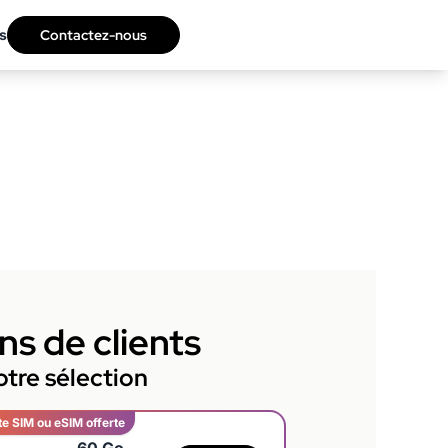
s
Contactez-nous
ns de clients
tre sélection
te SIM ou eSIM offerte