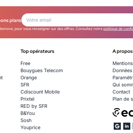
bons plans
Bemove, pour vous renseigner sur des offres. Consultez notre
politique de confi
Top opérateurs
A propos
Free
Mentions
Bouygues Telecom
Données 
nt
Orange
Paramétr
SFR
Qui somm
Cdiscount Mobile
Contact
Prixtel
Plan de s
RED by SFR
B&You
Sosh
Youprice