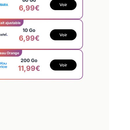
60 Go
Voir
6,99€
ait ajustable
10 Go
Voir
6,99€
eau Orange
200 Go
Voir
11,99€