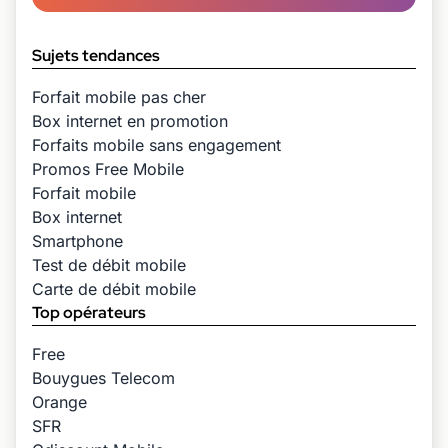
Sujets tendances
Forfait mobile pas cher
Box internet en promotion
Forfaits mobile sans engagement
Promos Free Mobile
Forfait mobile
Box internet
Smartphone
Test de débit mobile
Carte de débit mobile
Top opérateurs
Free
Bouygues Telecom
Orange
SFR