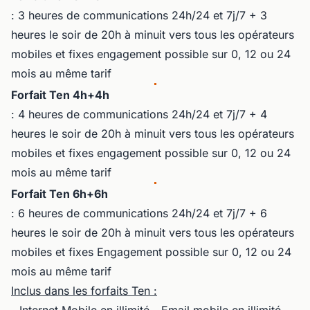
: 3 heures de communications 24h/24 et 7j/7 + 3
heures le soir de 20h à minuit vers tous les opérateurs
mobiles et fixes engagement possible sur 0, 12 ou 24
mois au même tarif
Forfait Ten 4h+4h
: 4 heures de communications 24h/24 et 7j/7 + 4
heures le soir de 20h à minuit vers tous les opérateurs
mobiles et fixes engagement possible sur 0, 12 ou 24
mois au même tarif
Forfait Ten 6h+6h
: 6 heures de communications 24h/24 et 7j/7 + 6
heures le soir de 20h à minuit vers tous les opérateurs
mobiles et fixes Engagement possible sur 0, 12 ou 24
mois au même tarif
Inclus dans les forfaits Ten :