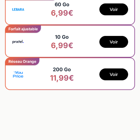
60 Go
Voir
6,99€
Forfait ajustable
10 Go
Voir
6,99€
Réseau Orange
200 Go
Voir
11,99€