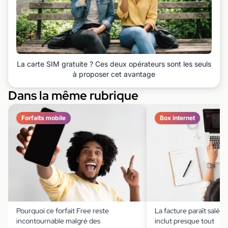
La carte SIM gratuite ? Ces deux opérateurs sont les seuls
à proposer cet avantage
Dans la même rubrique
Forfaits mobile
Box internet
Pourquoi ce forfait Free reste
La facture paraît salée,
incontournable malgré des
inclut presque tout