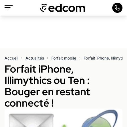
Accueil
Actualités
Forfait mobile
Forfait iPhone,
Illimythics ou Ten :
Bouger en restant
connecté !