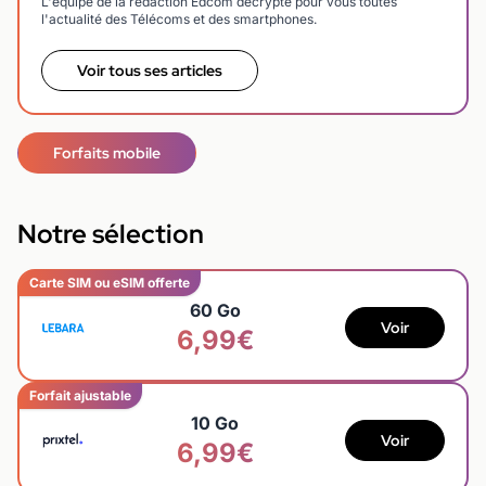
L'équipe de la rédaction Edcom décrypte pour vous toutes
l'actualité des Télécoms et des smartphones.
Voir tous ses articles
Forfaits mobile
Notre sélection
Carte SIM ou eSIM offerte
60 Go
Voir
6,99€
Forfait ajustable
10 Go
Voir
6,99€