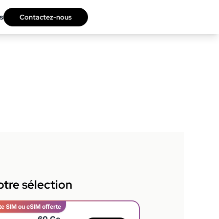
s
Contactez-nous
tre sélection
te SIM ou eSIM offerte