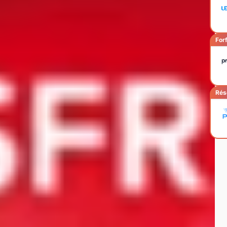
Forf
Rés