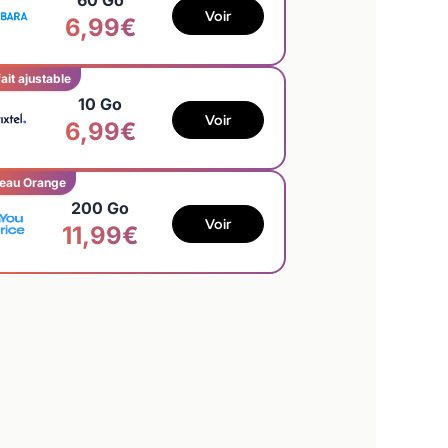
60 Go
Voir
6,99€
ait ajustable
10 Go
Voir
6,99€
eau Orange
200 Go
Voir
11,99€