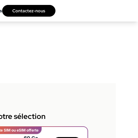
s
Contactez-nous
tre sélection
te SIM ou eSIM offerte