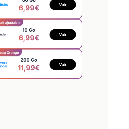
60 Go
Voir
6,99€
ait ajustable
10 Go
Voir
6,99€
eau Orange
200 Go
Voir
11,99€