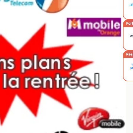
Forf
Rés