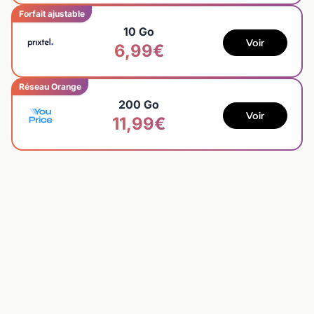
Forfait ajustable
10 Go
Voir
6,99€
Réseau Orange
200 Go
Voir
11,99€