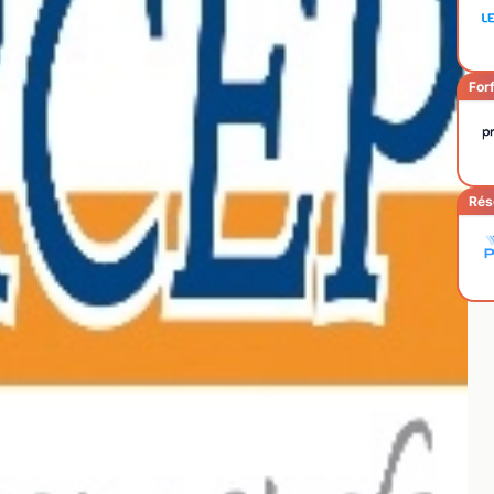
Forf
Rés