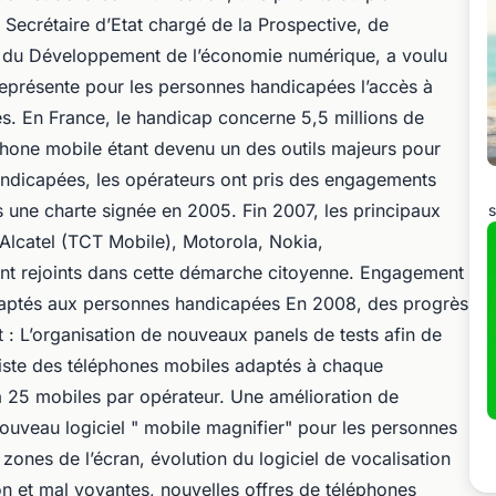
Secrétaire d’Etat chargé de la Prospective, de
et du Développement de l’économie numérique, a voulu
représente pour les personnes handicapées l’accès à
s. En France, le handicap concerne 5,5 millions de
éphone mobile étant devenu un des outils majeurs pour
andicapées, les opérateurs ont pris des engagements
ers une charte signée en 2005. Fin 2007, les principaux
s
Alcatel (TCT Mobile), Motorola, Nokia,
nt rejoints dans cette démarche citoyenne. Engagement
daptés aux personnes handicapées En 2008, des progrès
t : L’organisation de nouveaux panels de tests afin de
 liste des téléphones mobiles adaptés à chaque
à 25 mobiles par opérateur. Une amélioration de
ouveau logiciel " mobile magnifier" pour les personnes
ones de l’écran, évolution du logiciel de vocalisation
on et mal voyantes, nouvelles offres de téléphones