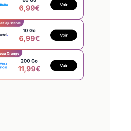
60 Go
Voir
6,99€
ait ajustable
10 Go
Voir
6,99€
eau Orange
200 Go
Voir
11,99€