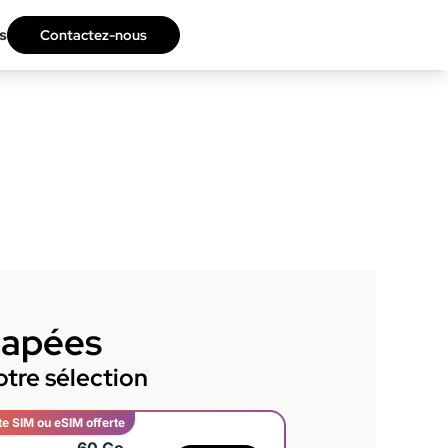
s
Contactez-nous
capées
tre sélection
te SIM ou eSIM offerte