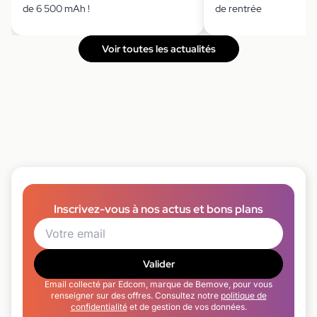
de 6 500 mAh !
de rentrée
Voir toutes les actualités
Inscrivez-vous à nos actus et bons plans
Valider
Email collecté par Edcom, marque de Bemove, pour vous
renseigner sur des offres. Consultez notre
politique de
confidentialité
et de gestion de vos données.