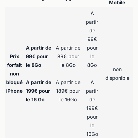
Mobile
A
partir
de
99€
A partir de
A partir de
pour
Prix
99€ pour
89€ pour
le
forfait
le 8Go
le 8Go
8Go
non
non
disponible
bloqué
A partir de
A partir de
A
iPhone
199€ pour
189€ pour
partir
le 16 Go
le 16Go
de
199€
pour
le
16Go