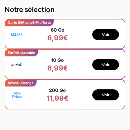
Notre sélection
Carte SIM ou eSIM offerte
60 Go
Voir
6,99€
Forfait ajustable
10 Go
Voir
6,99€
Réseau Orange
200 Go
Voir
11,99€