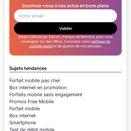
Inscrivez-vous à nos actus et bons plans
Valider
Email collecté par Edcom, marque de Bemove, pour vous
renseigner sur des offres. Consultez notre
politique de
confidentialité
et de gestion de vos données.
Sujets tendances
Forfait mobile pas cher
Box internet en promotion
Forfaits mobile sans engagement
Promos Free Mobile
Forfait mobile
Box internet
Smartphone
Test de débit mobile