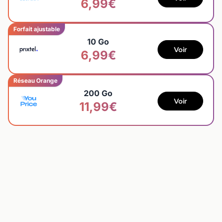
6,99€
Forfait ajustable
10 Go
Voir
6,99€
Réseau Orange
200 Go
Voir
11,99€