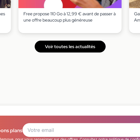
ues
Free propose 110 Go à 12,99 € avant de passer à
Gal
une offre beaucoup plus généreuse
Am
Voir toutes les actualités
bons plans
Bemove, pour vous renseigner sur des offres. Consultez notre
politique de confi