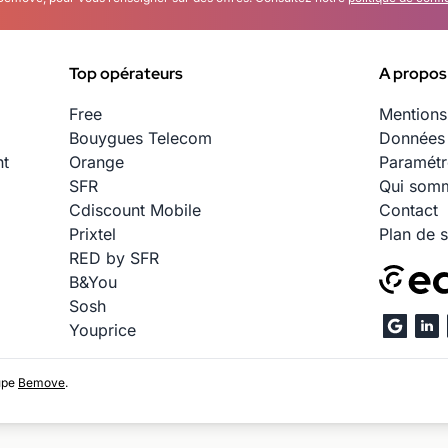
Top opérateurs
A propos
Free
Mentions
Bouygues Telecom
Données 
nt
Orange
Paramétr
SFR
Qui somm
Cdiscount Mobile
Contact
Prixtel
Plan de s
RED by SFR
B&You
Sosh
Youprice
upe
Bemove
.