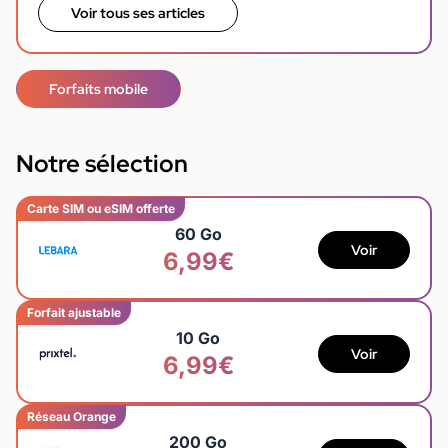
Voir tous ses articles
Forfaits mobile
Notre sélection
Carte SIM ou eSIM offerte
60 Go
Voir
6,99€
Forfait ajustable
10 Go
Voir
6,99€
Réseau Orange
200 Go