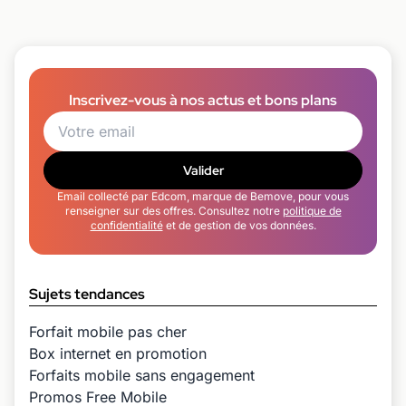
Inscrivez-vous à nos actus et bons plans
Valider
Email collecté par Edcom, marque de Bemove, pour vous
renseigner sur des offres. Consultez notre
politique de
confidentialité
et de gestion de vos données.
Sujets tendances
Forfait mobile pas cher
Box internet en promotion
Forfaits mobile sans engagement
Promos Free Mobile