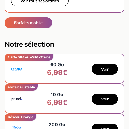
Voir tous ses articles
Forfaits mobile
Notre sélection
Carte SIM ou eSIM offerte
60 Go
Voir
6,99€
Forfait ajustable
10 Go
Voir
6,99€
Réseau Orange
200 Go
Voir