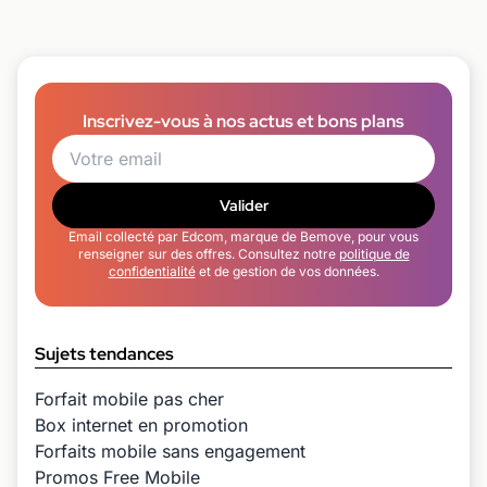
Inscrivez-vous à nos actus et bons plans
Valider
Email collecté par Edcom, marque de Bemove, pour vous
renseigner sur des offres. Consultez notre
politique de
confidentialité
et de gestion de vos données.
Sujets tendances
Forfait mobile pas cher
Box internet en promotion
Forfaits mobile sans engagement
Promos Free Mobile