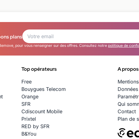
bons plans
Bemove, pour vous renseigner sur des offres. Consultez notre
politique de confi
Top opérateurs
A propos
Free
Mentions
Bouygues Telecom
Données 
nt
Orange
Paramétr
SFR
Qui somm
Cdiscount Mobile
Contact
Prixtel
Plan de s
RED by SFR
B&You