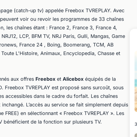
ttrapage (catch-up tv) appelée Freebox TVREPLAY. Avec
 peuvent voir ou revoir les programmes de 33 chaînes
ion, les chaînes étant : France 2, France 3, France 4,
, NRJ12, LCP, BFM TV, NRJ Paris, Gulli, Mangas, Game
onews, France 24 , Boing, Boomerang, TCM, AB
 Toute L'Histoire, Animaux, Encyclopedia, Chasse et
nnés aux offres
Freebox
et
Alicebox
équipés de la
D. Freebox TVREPLAY est proposé sans surcoût, sous
nes accessibles dans le cadre du forfait. Les chaînes
x inchangé. L’accès au service se fait simplement depuis
he FREE) en sélectionnant « Freebox TVREPLAY ». Les
V bénéficient de la fonction sur plusieurs TV.
3