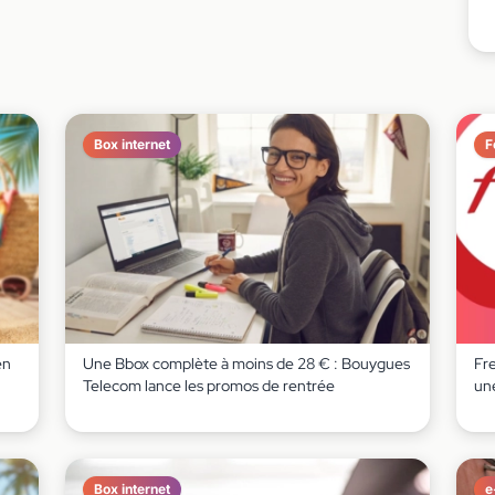
Box internet
F
en
Une Bbox complète à moins de 28 € : Bouygues
Fr
Telecom lance les promos de rentrée
un
Box internet
e