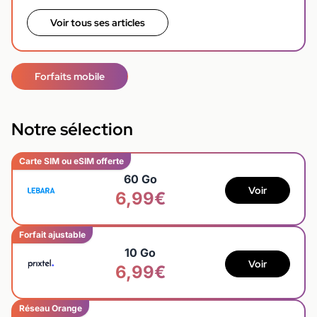
Voir tous ses articles
Forfaits mobile
Notre sélection
Carte SIM ou eSIM offerte
60 Go
Voir
6,99€
Forfait ajustable
10 Go
Voir
6,99€
Réseau Orange