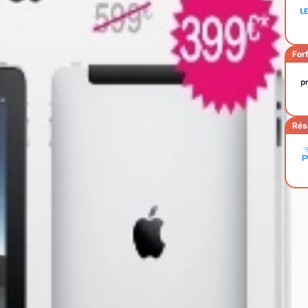
Forf
Rés