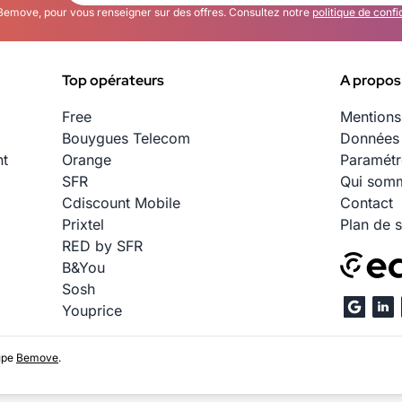
Bemove, pour vous renseigner sur des offres. Consultez notre
politique de confi
Top opérateurs
A propos
Free
Mentions
Bouygues Telecom
Données 
nt
Orange
Paramétr
SFR
Qui somm
Cdiscount Mobile
Contact
Prixtel
Plan de s
RED by SFR
B&You
Sosh
Youprice
upe
Bemove
.