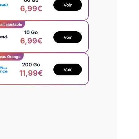
60 Go
Voir
6,99€
ait ajustable
10 Go
Voir
6,99€
eau Orange
200 Go
Voir
11,99€