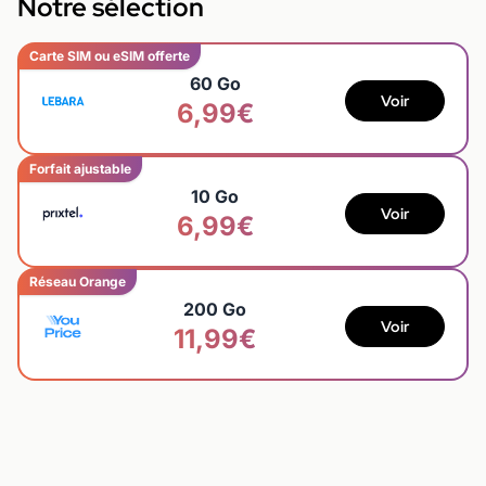
Notre sélection
Carte SIM ou eSIM offerte
60 Go
Voir
6,99€
Forfait ajustable
10 Go
Voir
6,99€
Réseau Orange
200 Go
Voir
11,99€