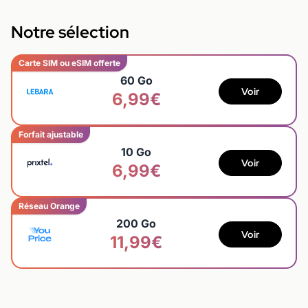
Notre sélection
Carte SIM ou eSIM offerte
60 Go
Voir
6,99€
Forfait ajustable
10 Go
Voir
6,99€
Réseau Orange
200 Go
Voir
11,99€