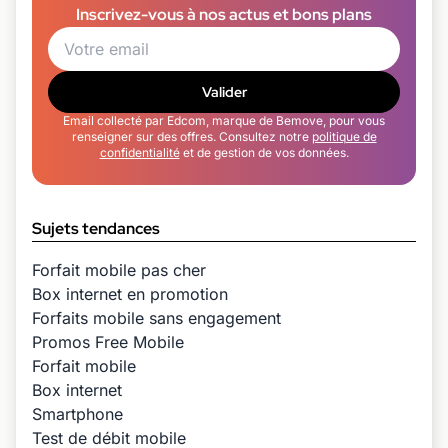
Inscrivez-vous à nos actus et bons plans
Valider
Email collecté par Edcom, marque de Bemove, pour vous
renseigner sur des offres. Consultez notre
politique de
confidentialité
et de gestion de vos données.
Sujets tendances
Forfait mobile pas cher
Box internet en promotion
Forfaits mobile sans engagement
Promos Free Mobile
Forfait mobile
Box internet
Smartphone
Test de débit mobile