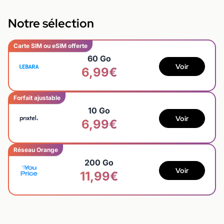
Notre sélection
Carte SIM ou eSIM offerte
60 Go
Voir
6,99€
Forfait ajustable
10 Go
Voir
6,99€
Réseau Orange
200 Go
Voir
11,99€