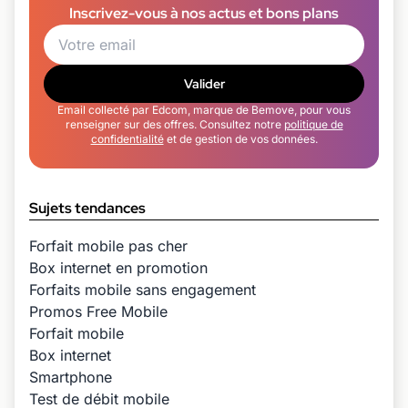
Inscrivez-vous à nos actus et bons plans
Valider
Email collecté par Edcom, marque de Bemove, pour vous
renseigner sur des offres. Consultez notre
politique de
confidentialité
et de gestion de vos données.
Sujets tendances
Forfait mobile pas cher
Box internet en promotion
Forfaits mobile sans engagement
Promos Free Mobile
Forfait mobile
Box internet
Smartphone
Test de débit mobile