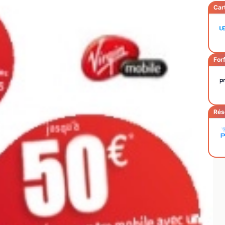
Car
Forf
Rés