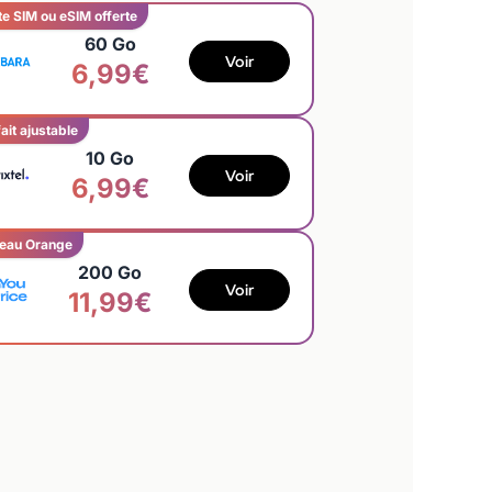
te SIM ou eSIM offerte
60 Go
Voir
6,99€
ait ajustable
10 Go
Voir
6,99€
eau Orange
200 Go
Voir
11,99€