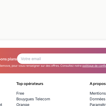
bons plans
Bemove, pour vous renseigner sur des offres. Consultez notre
politique de confi
Top opérateurs
A propos
Free
Mentions
Bouygues Telecom
Données 
nt
Orange
Paramétr