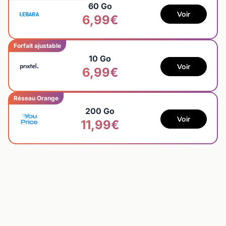
60 Go
Voir
6,99€
Forfait ajustable
10 Go
Voir
6,99€
Réseau Orange
200 Go
Voir
11,99€