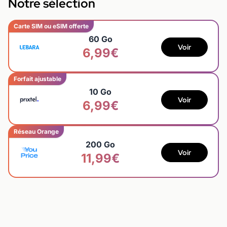
Notre sélection
Carte SIM ou eSIM offerte
60 Go
Voir
6,99€
Forfait ajustable
10 Go
Voir
6,99€
Réseau Orange
200 Go
Voir
11,99€