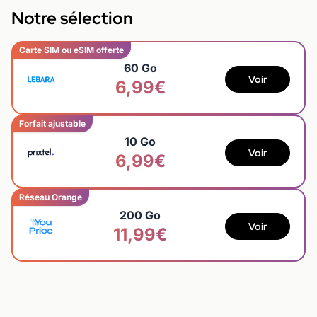
Notre sélection
Carte SIM ou eSIM offerte
60 Go
Voir
6,99€
Forfait ajustable
10 Go
Voir
6,99€
Réseau Orange
200 Go
Voir
11,99€