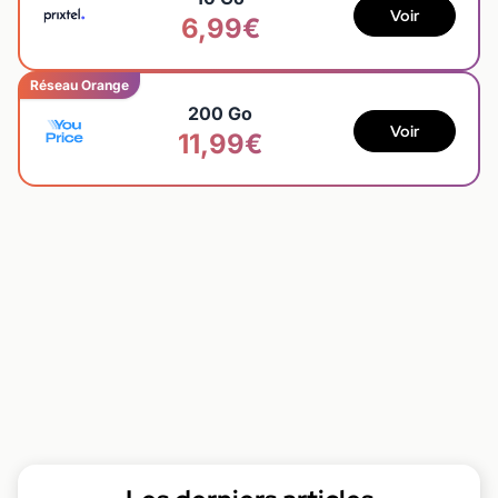
Voir
6,99€
Réseau Orange
200 Go
Voir
11,99€