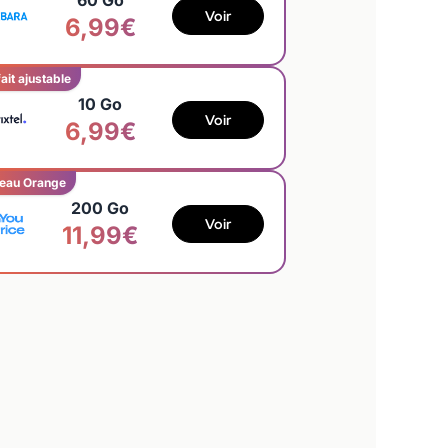
60 Go
Voir
6,99€
ait ajustable
10 Go
Voir
6,99€
eau Orange
200 Go
Voir
11,99€