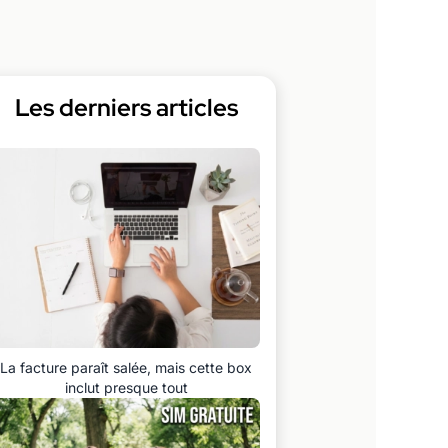
Les derniers articles
La facture paraît salée, mais cette box
inclut presque tout