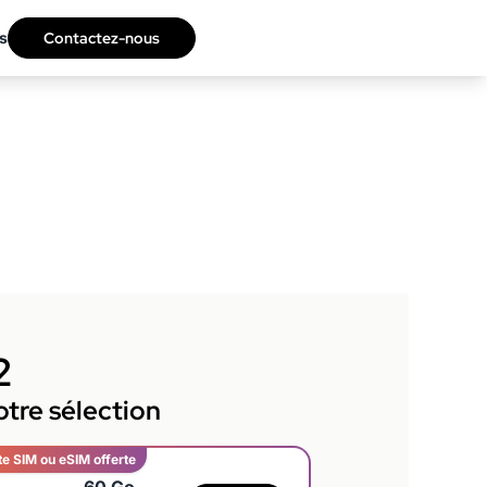
s
Contactez-nous
2
tre sélection
te SIM ou eSIM offerte