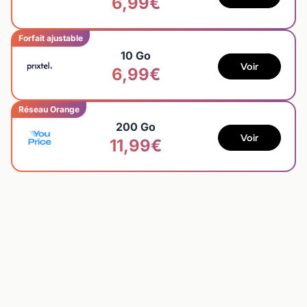
6,99€
Forfait ajustable
10 Go
Voir
6,99€
Réseau Orange
200 Go
Voir
11,99€