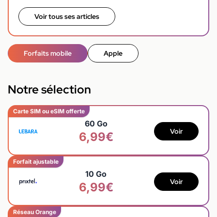
Voir tous ses articles
Forfaits mobile
Apple
Notre sélection
Carte SIM ou eSIM offerte
60 Go
Voir
6,99€
Forfait ajustable
10 Go
Voir
6,99€
Réseau Orange