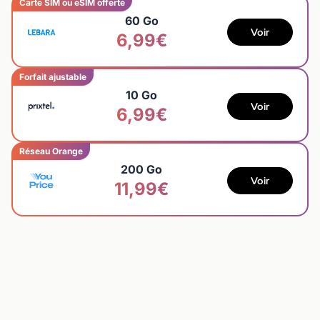
Carte SIM ou eSIM offerte
60 Go
Voir
6,99€
Forfait ajustable
10 Go
Voir
6,99€
Réseau Orange
200 Go
Voir
11,99€