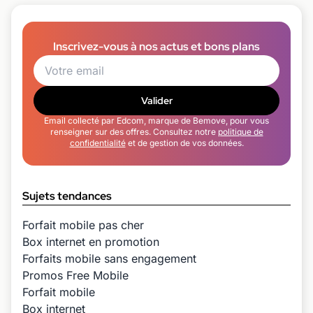
Inscrivez-vous à nos actus et bons plans
Valider
Email collecté par Edcom, marque de Bemove, pour vous
renseigner sur des offres. Consultez notre
politique de
confidentialité
et de gestion de vos données.
Sujets tendances
Forfait mobile pas cher
Box internet en promotion
Forfaits mobile sans engagement
Promos Free Mobile
Forfait mobile
Box internet