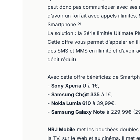
peut donc pas communiquer avec ses am
d’avoir un forfait avec appels illimités,
Smartphone ?!
La solution : la Série limitée Ultimate
Cette offre vous permet d’appeler en il
des SMS et MMS en illimité et d’avoir a
débit réduit).
Avec cette offre bénéficiez de Smartpho
-
Sony Xperia U
à 1€,
-
Samsung Ch@t 335
à 1€,
-
Nokia Lumia 610
à 39,99€,
-
Samsung Galaxy Note
à 229,99€ (29
NRJ Mobile
met les bouchées doubles p
la TV, sur le Web et au cinéma. Il met e