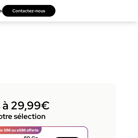
s
Contactez-nous
s à 29,99€
tre sélection
te SIM ou eSIM offerte