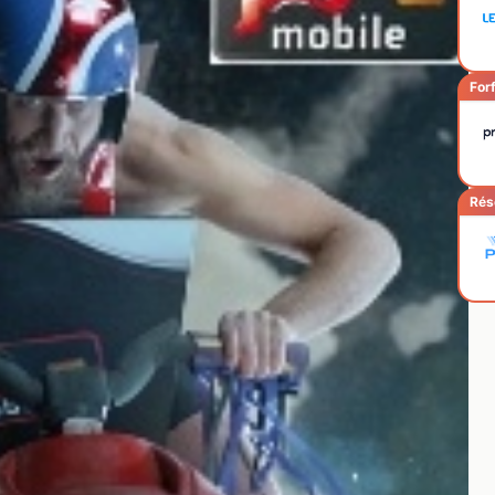
Forf
Rés