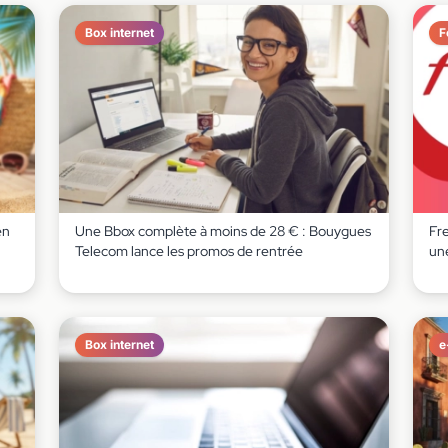
Box internet
F
en
Une Bbox complète à moins de 28 € : Bouygues
Fr
Telecom lance les promos de rentrée
un
Box internet
e