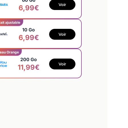
60 Go
Voir
6,99€
ait ajustable
10 Go
Voir
6,99€
eau Orange
200 Go
Voir
11,99€