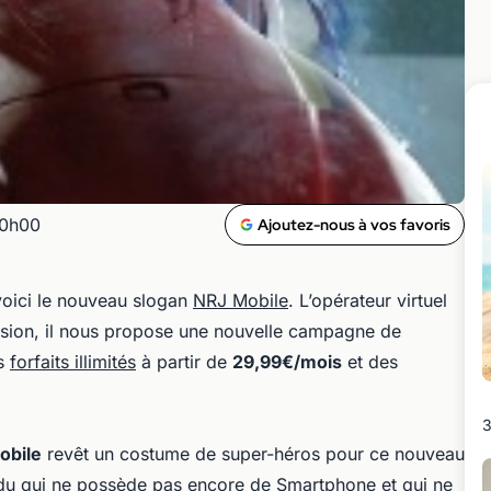
00h00
Ajoutez-nous à vos favoris
voici le nouveau slogan
NRJ Mobile
. L’opérateur virtuel
casion, il nous propose une nouvelle campagne de
es
forfaits illimités
à partir de
29,99€/mois
et des
3
obile
revêt un costume de super-héros pour ce nouveau
erdu qui ne possède pas encore de Smartphone et qui ne