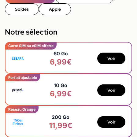
Soldes
Apple
Notre sélection
Carte SIM ou eSIM offerte
60 Go
Voir
6,99€
Forfait ajustable
10 Go
Voir
6,99€
Réseau Orange
200 Go
Voir
11,99€