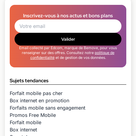
Inscrivez-vous à nos actus et bons plans
Valider
Email collecté par Edcom, marque de Bemove, pour vous
renseigner sur des offres. Consultez notre
politique de
confidentialité
et de gestion de vos données.
Sujets tendances
Forfait mobile pas cher
Box internet en promotion
Forfaits mobile sans engagement
Promos Free Mobile
Forfait mobile
Box internet