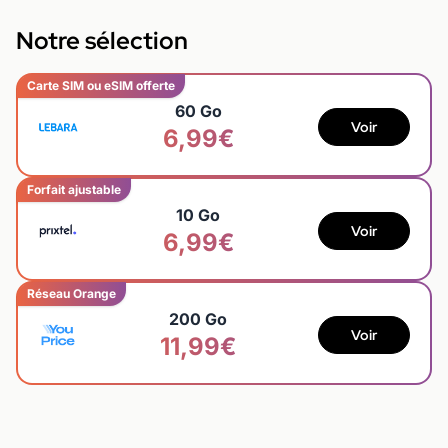
Notre sélection
Carte SIM ou eSIM offerte
60 Go
Voir
6,99€
Forfait ajustable
10 Go
Voir
6,99€
Réseau Orange
200 Go
Voir
11,99€