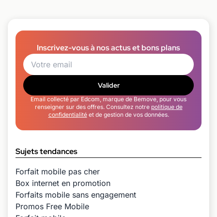
Inscrivez-vous à nos actus et bons plans
Valider
Email collecté par Edcom, marque de Bemove, pour vous
renseigner sur des offres. Consultez notre
politique de
confidentialité
et de gestion de vos données.
Sujets tendances
Forfait mobile pas cher
Box internet en promotion
Forfaits mobile sans engagement
Promos Free Mobile