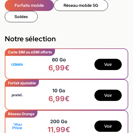
Forfaits mobile
Réseau mobile 5G
Soldes
Notre sélection
Carte SIM ou eSIM offerte
60 Go
Voir
6,99€
Forfait ajustable
10 Go
Voir
6,99€
Réseau Orange
200 Go
Voir
11,99€