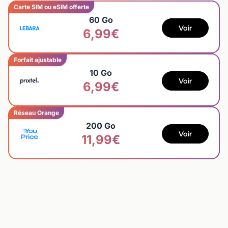
Carte SIM ou eSIM offerte
60 Go
Voir
6,99€
Forfait ajustable
10 Go
Voir
6,99€
Réseau Orange
200 Go
Voir
11,99€