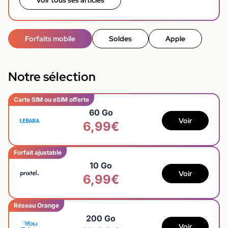
Voir tous ses articles
Forfaits mobile
Soldes
Apple
Notre sélection
Carte SIM ou eSIM offerte
60 Go
Voir
6,99€
Forfait ajustable
10 Go
Voir
6,99€
Réseau Orange
200 Go
Voir