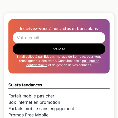
Inscrivez-vous à nos actus et bons plans
Valider
Email collecté par Edcom, marque de Bemove, pour vous
renseigner sur des offres. Consultez notre
politique de
confidentialité
et de gestion de vos données.
Sujets tendances
Forfait mobile pas cher
Box internet en promotion
Forfaits mobile sans engagement
Promos Free Mobile