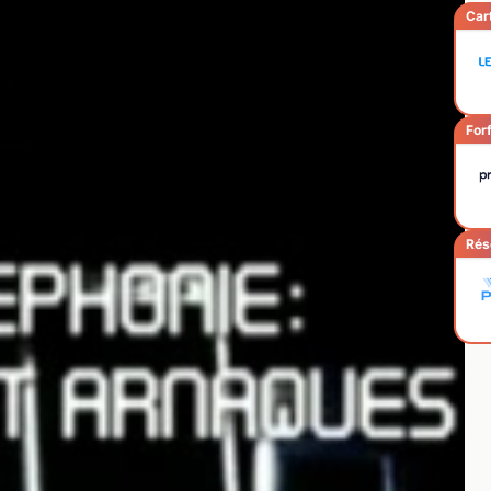
Car
Forf
Rés