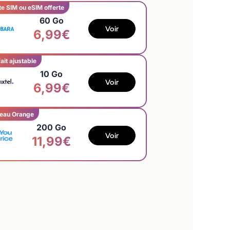
te SIM ou eSIM offerte
60 Go
Voir
6,99€
ait ajustable
10 Go
Voir
6,99€
eau Orange
200 Go
Voir
11,99€