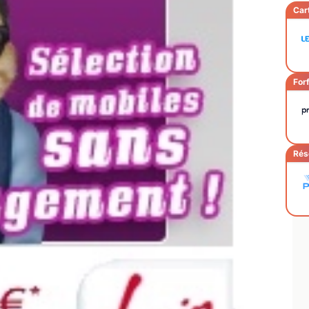
Car
Forf
Rés