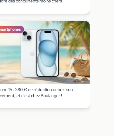
lgré des concurrents moins chers
martphones
hone 15 : 380 € de réduction depuis son
cement, et c'est chez Boulanger !