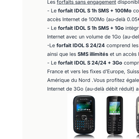
Les
forfaits sans engagement
disponib
- Le
forfait IDOL S 1h SMS + 100Mo
co
accès Internet de 100Mo (au-delà 0.05
- Le
forfait IDOL S 1h SMS + 1Go
intègr
Internet avec un volume de 1Go (au-delà
-Le
forfait IDOL S 24/24
comprend les a
ainsi que les
SMS illimités
et un accès 
- Le
forfait IDOL S 24/24 + 3Go
compren
France et vers les fixes d’Europe, Suis
Amérique du Nord .Vous profitez égal
Internet de 3Go (au-delà débit réduit) 