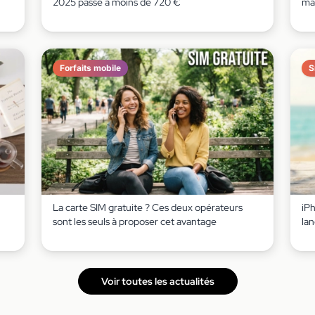
2025 passe à moins de 720 €
ma
Forfaits mobile
S
La carte SIM gratuite ? Ces deux opérateurs
iP
sont les seuls à proposer cet avantage
lan
Voir toutes les actualités