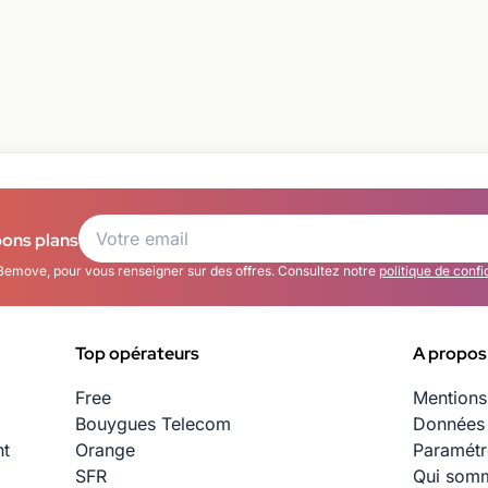
bons plans
Bemove, pour vous renseigner sur des offres. Consultez notre
politique de confi
Top opérateurs
A propos
Free
Mentions
Bouygues Telecom
Données 
nt
Orange
Paramétr
SFR
Qui somm