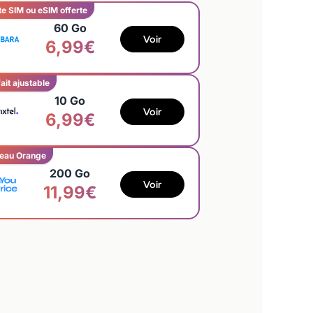
te SIM ou eSIM offerte
60 Go
Voir
6,99€
ait ajustable
10 Go
Voir
6,99€
eau Orange
200 Go
Voir
11,99€