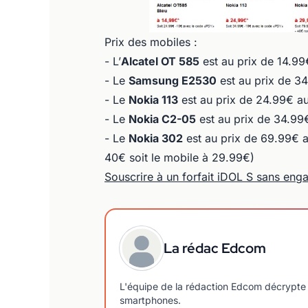
Prix des mobiles :
- L’
Alcatel OT 585
est au prix de 14.99
- Le
Samsung E2530
est au prix de 3
- Le
Nokia 113
est au prix de 24.99€ au
- Le
Nokia C2-05
est au prix de 34.99
- Le
Nokia 302
est au prix de 69.99€ a
40€ soit le mobile à 29.99€)
Souscrire à un forfait iDOL S sans eng
La rédac Edcom
L'équipe de la rédaction Edcom décrypte 
smartphones.