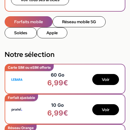
Forfaits mobile
Réseau mobile 5G
Soldes
Apple
Notre sélection
Carte SIM ou eSIM offerte
60 Go
Voir
6,99€
Forfait ajustable
10 Go
Voir
6,99€
Réseau Orange