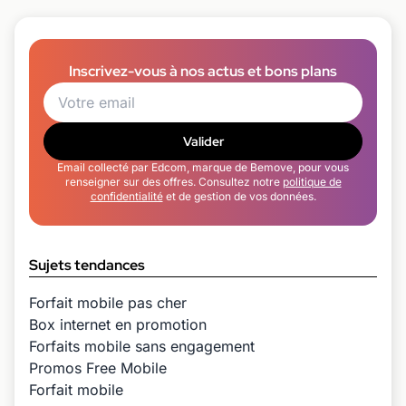
Inscrivez-vous à nos actus et bons plans
Valider
Email collecté par Edcom, marque de Bemove, pour vous
renseigner sur des offres. Consultez notre
politique de
confidentialité
et de gestion de vos données.
Sujets tendances
Forfait mobile pas cher
Box internet en promotion
Forfaits mobile sans engagement
Promos Free Mobile
Forfait mobile