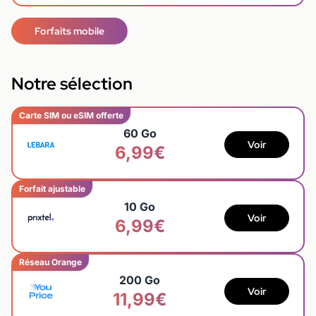
Forfaits mobile
Notre sélection
Carte SIM ou eSIM offerte
60 Go
Voir
6,99€
Forfait ajustable
10 Go
Voir
6,99€
Réseau Orange
200 Go
Voir
11,99€