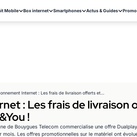
it Mobile
Box internet
Smartphones
Actus & Guides
Promo
Abonnement Internet : Les frais de livraison offerts et la box à moitié prix chez B&You !
t : Les frais de livraison o
&You !
e de Bouygues Telecom commercialise une offre Dualplay in
ois. Les offres promotionnelles sur le matériel ont évolué