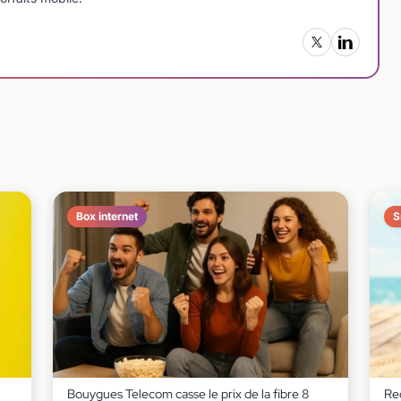
Box internet
S
Bouygues Telecom casse le prix de la fibre 8
Red