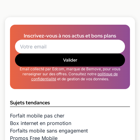
Inscrivez-vous à nos actus et bons plans
Valider
Email collecté par Edcom, marque de Bemove, pour vous
renseigner sur des offres. Consultez notre
politique de
confidentialité
et de gestion de vos données.
Sujets tendances
Forfait mobile pas cher
Box internet en promotion
Forfaits mobile sans engagement
Promos Free Mobile