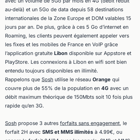
avec un volume de 5Go par mois en 4G (débit réduit
au-delà) et un 5Go de data depuis 58 destinations
internationales de la Zone Europe et DOM valables 15
jours par an. De plus, grâce à ces 5 Go d’internet en
Roaming, les clients peuvent également appeler vers
les fixes et les mobiles de France en VoIP grâce
l’application gratuite
Libon
disponible sur Appstore et
PlayStore. Les connexions à Libon en wifi sont bien
entendu toujours disponibles en illimité.
Rappelons que
Sosh
utilise le réseau
Orange
qui
couvre plus de 55% de la population en
4G
avec un
débit maximum théorique de 150Mbts soit 10 fois plus
rapide qu’en 3G.
Sosh
propose 3 autres
forfaits sans engagement
, le
forfait 2H avec
SMS et MMS illimités
à 4.99€, ou