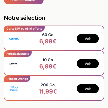
Notre sélection
Carte SIM ou eSIM offerte
60 Go
Voir
6,99€
Forfait ajustable
10 Go
Voir
6,99€
Réseau Orange
200 Go
Voir
11,99€