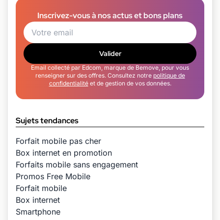
Inscrivez-vous à nos actus et bons plans
Valider
Email collecté par Edcom, marque de Bemove, pour vous
renseigner sur des offres. Consultez notre
politique de
confidentialité
et de gestion de vos données.
Sujets tendances
Forfait mobile pas cher
Box internet en promotion
Forfaits mobile sans engagement
Promos Free Mobile
Forfait mobile
Box internet
Smartphone