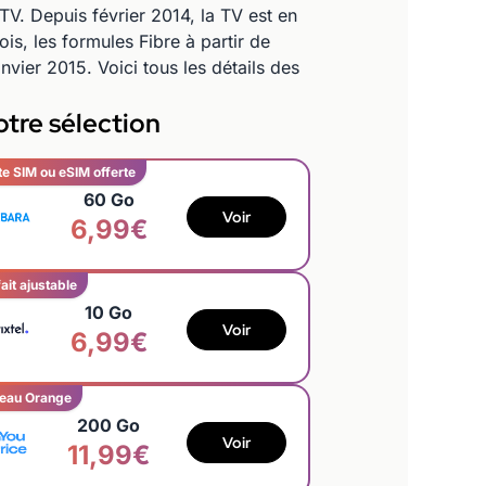
TV. Depuis février 2014, la TV est en
s, les formules Fibre à partir de
er 2015. Voici tous les détails des
tre sélection
te SIM ou eSIM offerte
60 Go
Voir
6,99€
ait ajustable
10 Go
Voir
6,99€
eau Orange
200 Go
Voir
11,99€