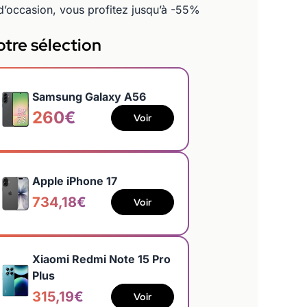
 d’occasion, vous profitez jusqu’à -55%
tre sélection
Samsung Galaxy A56
260€
Voir
Apple iPhone 17
734,18€
Voir
Xiaomi Redmi Note 15 Pro
Plus
315,19€
Voir