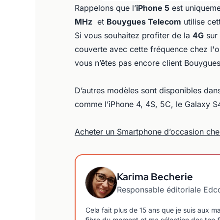
Rappelons que l’
iPhone 5
est uniqueme
MHz
et
Bouygues Telecom
utilise ce
Si vous souhaitez profiter de la
4G
sur 
couverte avec cette fréquence chez l'o
vous n’êtes pas encore client Bouygue
D’autres modèles sont disponibles dan
comme l’iPhone 4, 4S, 5C, le Galaxy S
Acheter un Smartphone d’occasion ch
Karima Becherie
Responsable éditoriale Ed
Cela fait plus de 15 ans que je suis aux 
fibre du moment et ma sélection des top f