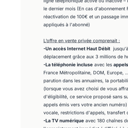
ligne téléphonique active ou inactive –
le dernier mois (En cas d'abonnement Fr
réactivation de 100€ et un passage im
appliqués à l'abonné)
L’offre en vente privée comprenait :
-Un accès Internet Haut Débit
jusqu'à 
déplacement grâce aux 3 millions de h
-La téléphonie incluse
avec les
appels 
France Métropolitaine, DOM, Europe, …
parution dans les annuaires, la portab
(lorsque vous avez choisi de vous affr
d'éligibilité, ce service proposé sans 
appels émis vers votre ancien numéro) 
vocale, restrictions d'appels, transfert
-La TV numérique
avec 180 chaînes do