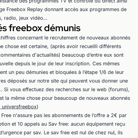
 distance des programmes TV et contrôle du direct ainsi
apage Freebox Replay donnant accès aux programmes de
, radio, jeux vidéo…
s freebox démunis
hiffres concernant le recrutement de nouveaux abonnés
e chose est certaine, (après avoir recueilli différents
commentaires d'actualités) beaucoup d’entre eux sont
uvelle depuis le jour de leur inscription. Ces mêmes
nt un peu démunies et bloquées à l’étape 1/6 de leur
s déposés sur notre site qui peuvent vous donner une
. Si vous effectuez des recherches sur le web (forums),
'est la même chose pour beaucoup de nouveaux abonnés
 universfreebox
)
Free n'assure pas les abonnements de l’offre a 2€ par
iption et 10 appels au Sav free: aucun équipement reçu
’urgence par sav. Le sav free est nul de chez nul, ils