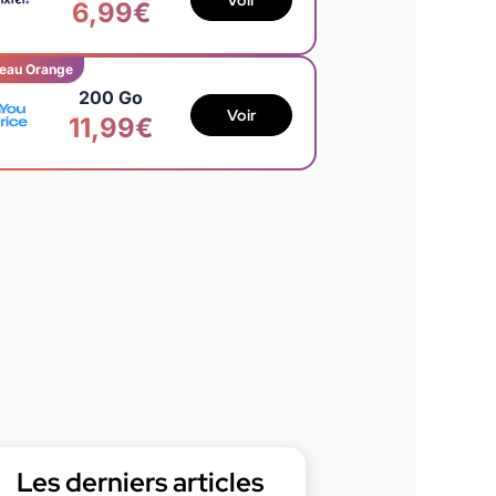
Voir
6,99€
eau Orange
200 Go
Voir
11,99€
Les derniers articles