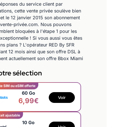
réponses du service client par
ions, cette vente privée soulève bien
r et le 12 janvier 2015 son abonnement
te vente-privée.com. Nous pouvons
blent bloquées à l'étape 1 pour les
ceptionnelle ! Si vous aussi vous êtes
bons plans ? L'opérateur RED By SFR
ant 12 mois ainsi que son offre DSL à
ent actuellement son offre Bbox Miami
tre sélection
te SIM ou eSIM offerte
60 Go
Voir
6,99€
ait ajustable
10 Go